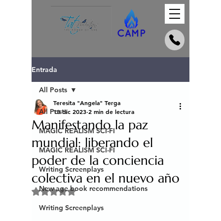
Entrada
All Posts
Teresita "Angela" Terga
All Posts
13 dic 2023
2 min de lectura
Manifestando la paz
MAGIC REALISM SCI-FI
mundial: liberando el
MAGIC REALISM SCI-FI
poder de la conciencia
Writing Screenplays
colectiva en el nuevo año
New age book recommendations
Obtuvo NaN de 5 estrellas.
Writing Screenplays