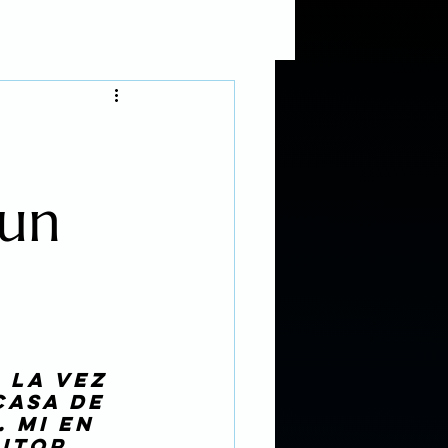
ndations
ing Services
 un
. La vez 
asa de 
 MI en 
itor 