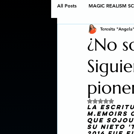
All Posts
MAGIC REALISM SCI
Teresita "Angela
New age book recommendat
¿No s
Writing children's books
Sigui
Ghostwriting Services
C
pione
Obtuvo NaN de 5 est
La escrit
M.Emoirs 
que Sojou
su nieto '
2016 fue e