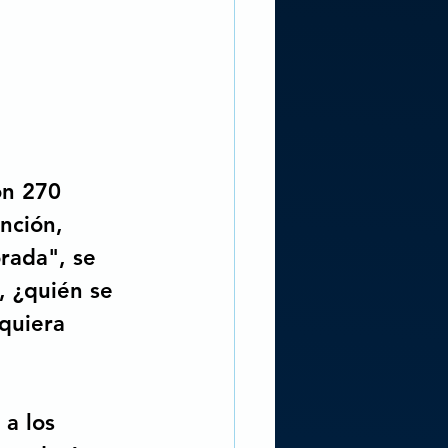
n 270 
nción, 
orada", se 
, ¿quién se 
quiera 
a los 