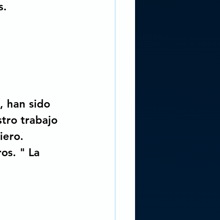
s.
, han sido 
stro trabajo 
iero. 
s. " La 