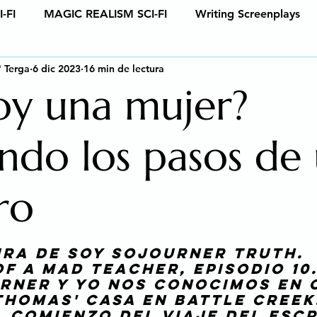
-FI
MAGIC REALISM SCI-FI
Writing Screenplays
" Terga
6 dic 2023
16 min de lectura
ions
Writing Screenplays
New age book recomme
oy una mujer?
Writing children's books
Copyright Law
Ghostwrit
endo los pasos de
opyright Law
ro
rellas.
ura de Soy Sojourner Truth. 
of a Mad Teacher
, episodio 10
rner y yo nos conocimos en c
Thomas' casa en Battle Creek.
l comienzo del viaje del escr