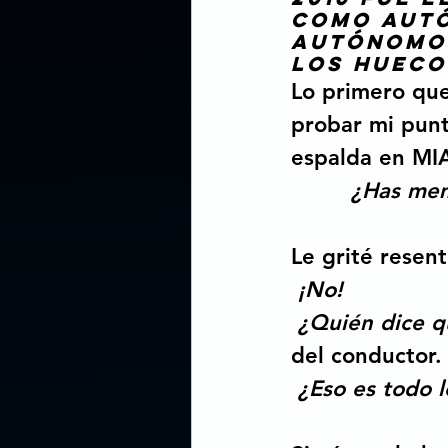
como autó
autónomos
los hueco
Lo primero que
probar mi punt
espalda en MIA
¿Has mem
Le grité resent
¡No!
¿Quién dice q
del conductor.
¿Eso es todo l