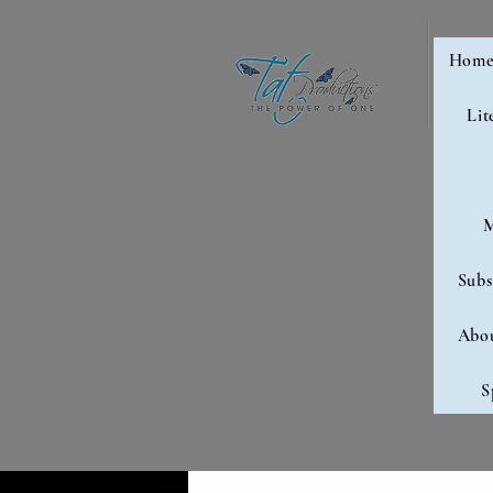
Hom
Lit
M
Subs
Abo
S