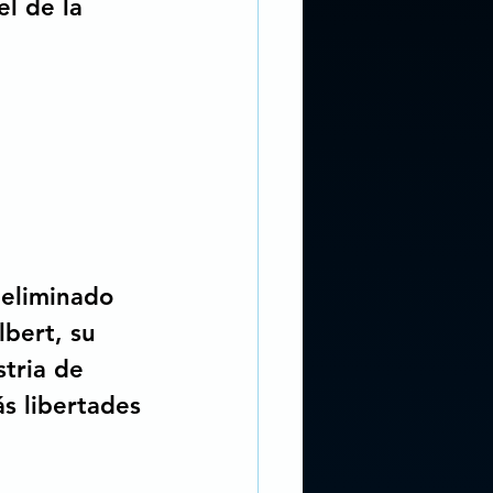
l de la 
 eliminado 
lbert, su 
tria de 
s libertades 